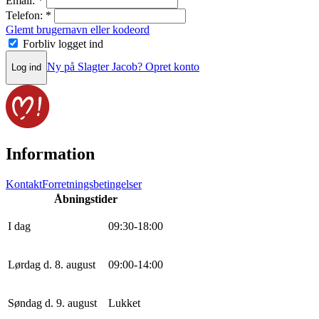
Email:
*
Telefon:
*
Glemt brugernavn eller kodeord
Forbliv logget ind
Ny på Slagter Jacob? Opret konto
Log ind
Information
Kontakt
Forretningsbetingelser
Åbningstider
I dag
0
9
:
30
-
18
:
0
0
Lørdag d. 8. august
0
9
:
0
0
-
14
:
0
0
Søndag d. 9. august
Lukket