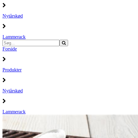
Nytårskød
Lammerack
Forside
Produkter
Nytårskød
Lammerack